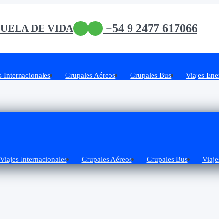
+54 9 2477 617066
UELA DE VIDA
s Internacionales
Grupales Aéreos
Grupales Bus
Viajes Ene
Viajes Internacionales
Grupales Aéreos
Grupales Bus
Viaje