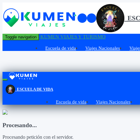
ESC
KUMEN VIAJES Y TURISMO
Toggle navigation
Escuela de vida
Viajes Nacionales
Viaje
ESCUELA DE VIDA
Escuela de vida
Viajes Nacionales
Procesando...
Procesando petición con el servidor.